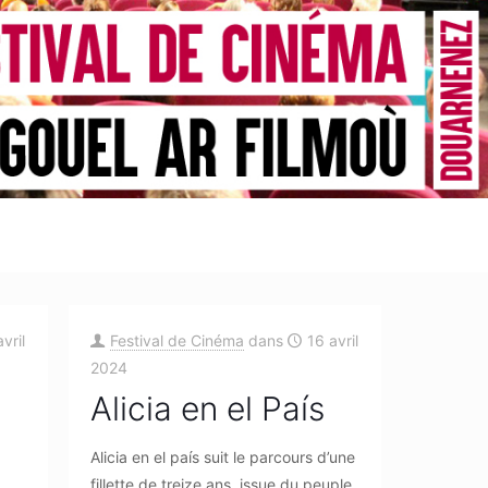
vril
Festival de Cinéma
dans
16 avril
2024
Alicia en el País
Alicia en el país suit le parcours d’une
fillette de treize ans, issue du peuple