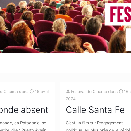
de Cinéma
dans
16 avril
Festival de Cinéma
dans
16 a
2024
onde absent
Calle Santa Fe
monde, en Patagonie, se
C’est un film sur l’engagement
etite ville : Puerto Aysén.
politique, au plus près de la vérité