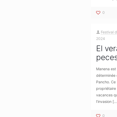
0
Festival 
2024
El ve
peces
Manena est 
déterminée e
Pancho. Ce r
propriétaire
vacances qu
l’invasion
[…
0