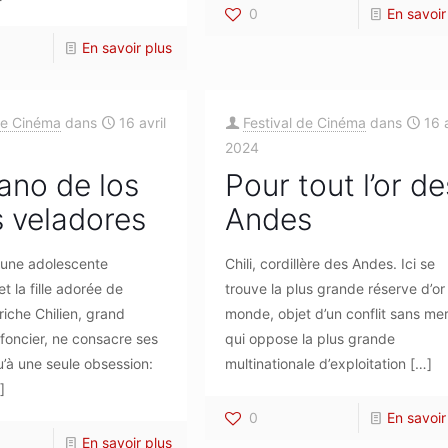
0
En savoir
En savoir plus
de Cinéma
dans
16 avril
Festival de Cinéma
dans
16 a
2024
rano de los
Pour tout l’or de
 veladores
Andes
une adolescente
Chili, cordillère des Andes. Ici se
t la fille adorée de
trouve la plus grande réserve d’or
iche Chilien, grand
monde, objet d’un conflit sans mer
 foncier, ne consacre ses
qui oppose la plus grande
’à une seule obsession:
multinationale d’exploitation
[…]
]
0
En savoir
En savoir plus