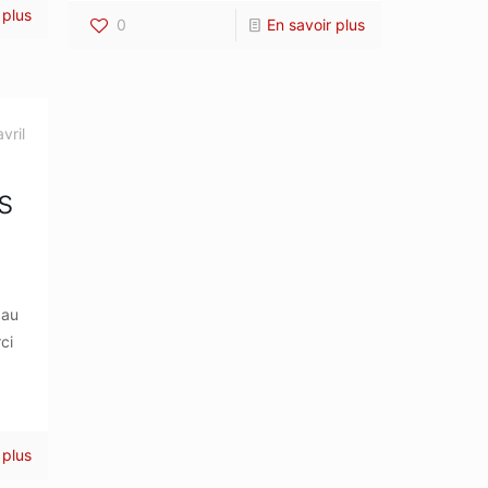
 plus
0
En savoir plus
vril
s
 au
ci
 plus