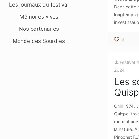
Les journaux du festival
Dans cette r
longtemps p
Mémoires vives
investisseur
Nos partenaires
0
Monde des Sourd·es
–
Festival 
2024
Les 
Quis
Chili 1974. 
Quispe, troi
mènent une 
la nature. À
Pinochet
[…