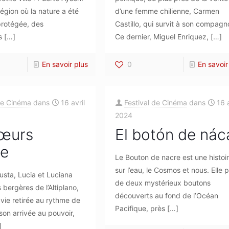
égion où la nature a été
d’une femme chilienne, Carmen
rotégée, des
Castillo, qui survit à son compagn
s
[…]
Ce dernier, Miguel Enriquez,
[…]
En savoir plus
0
En savoir
de Cinéma
dans
16 avril
Festival de Cinéma
dans
16 a
2024
sœurs
El botón de nác
pe
Le Bouton de nacre est une histoi
sur l’eau, le Cosmos et nous. Elle p
Justa, Lucia et Luciana
de deux mystérieux boutons
s bergères de l’Altiplano,
découverts au fond de l’Océan
vie retirée au rythme de
Pacifique, près
[…]
 son arrivée au pouvoir,
]