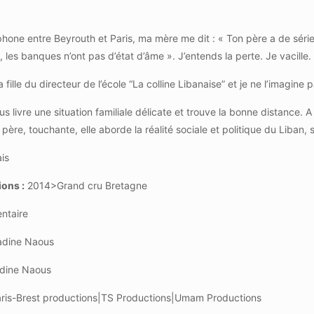
phone entre Beyrouth et Paris, ma mère me dit : « Ton père a de sérieux
 les banques n’ont pas d’état d’âme ». J’entends la perte. Je vacille.
la fille du directeur de l’école “La colline Libanaise” et je ne l’imagi
ous livre une situation familiale délicate et trouve la bonne distance.
 père, touchante, elle aborde la réalité sociale et politique du Liban,
is
ions :
2014>Grand cru Bretagne
ntaire
dine Naous
dine Naous
ris-Brest productions|TS Productions|Umam Productions