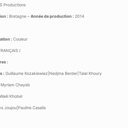
S Productions
ion :
Bretagne –
Année de production :
2014
ation :
Couleur
RANÇAIS /
res :
s :
Guillaume Kozakiewiez|Nedjma Berder|Talal Khoury
Myriam Chayeb
Waël Khobel
s Joujou|Pauline Casalis