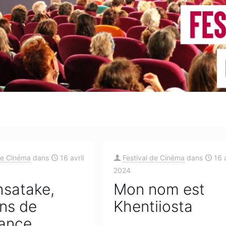
de Cinéma
dans
16 avril
Festival de Cinéma
dans
16 a
2024
satake,
Mon nom est
ns de
Khentiiosta
tance