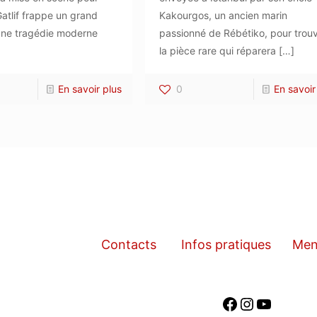
Gatlif frappe un grand
Kakourgos, un ancien marin
une tragédie moderne
passionné de Rébétiko, pour trou
la pièce rare qui réparera
[…]
En savoir plus
0
En savoir
Contacts
Infos pratiques
Men
Facebook
Instagra
YouTub