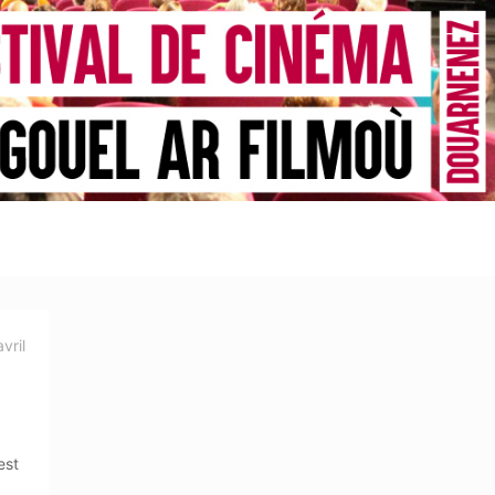
vril
est