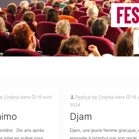
de Cinéma
dans
16 avril
Festival de Cinéma
dans
16 a
2024
nimo
Djam
emière Dix ans après
Djam, une jeune femme grecque, 
la mise en scène pour
envoyée à Istanbul par son oncle