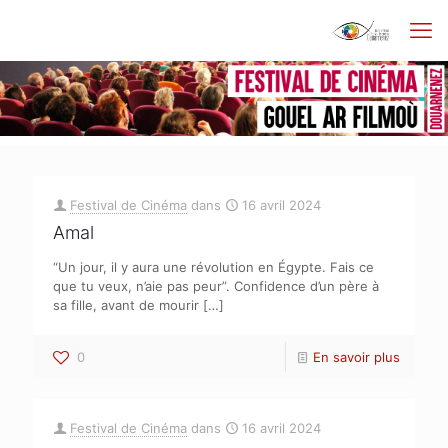
Festival de Cinéma
dans
16 avril 2024
Amal
“Un jour, il y aura une révolution en Égypte. Fais ce
que tu veux, n’aie pas peur”. Confidence d’un père à
sa fille, avant de mourir
[…]
0
En savoir plus
Festival de Cinéma
dans
16 avril 2024