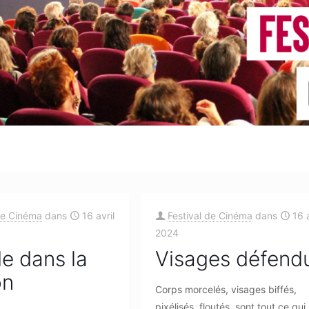
de Cinéma
dans
16 avril
Festival de Cinéma
dans
16 a
2024
de dans la
Visages défend
on
Corps morcelés, visages biffés,
pixélisés, floutés, sont tout ce qui