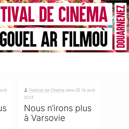
vril
Festival de Cinéma
dans
16 avril
2024
us
Nous n’irons plus
à Varsovie